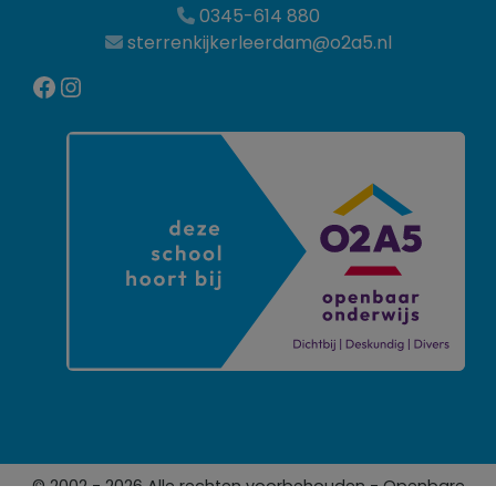
0345-614 880
sterrenkijkerleerdam@o2a5.nl
Facebook
Instagram
© 2002 - 2026 Alle rechten voorbehouden - Openbare