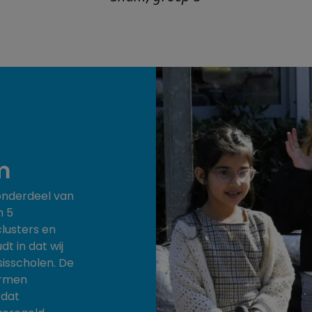
m
onderdeel van
n 5
clusters en
dt in dat wij
isscholen. De
ormen
 dat