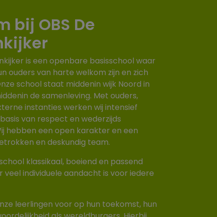
 bij OBS De
nkijker
nkijker is een openbare basisschool waar
un ouders van harte welkom zijn en zich
Onze school staat middenin wijk Noord in
ddenin de samenleving. Met ouders,
terne instanties werken wij intensief
 basis van respect en wederzijds
ij hebben een open karakter en een
betrokken en deskundig team.
 school klassikaal, boeiend en passend
 veel individuele aandacht is voor iedere
onze leerlingen voor op hun toekomst, hun
oordelijkheid als wereldburgers. Hierbij