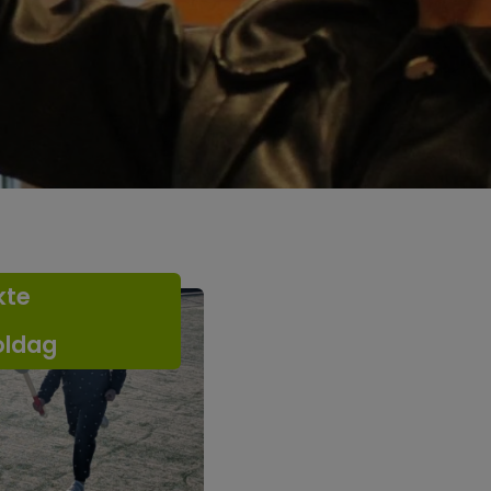
kte
oldag