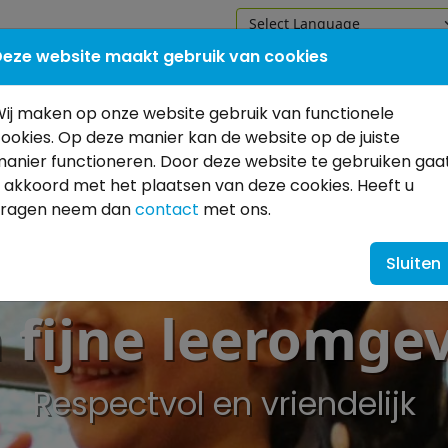
eze website maakt gebruik van cookies
Home
Onze school
Praktisc
ij maken op onze website gebruik van functionele
ookies. Op deze manier kan de website op de juiste
anier functioneren. Door deze website te gebruiken gaa
 akkoord met het plaatsen van deze cookies. Heeft u
vragen neem dan
contact
met ons.
Sluiten
 fijne leeromge
Respectvol en vriendelijk