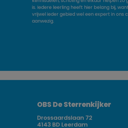
kennisdelen, scholing en elkaar helpen zo 
is. Iedere leerling heeft hier belang bij, want
vrijwel ieder gebied wel een expert in ons c
aanwezig.
OBS De Sterrenkijker
Drossaardslaan 72
4143 BD Leerdam