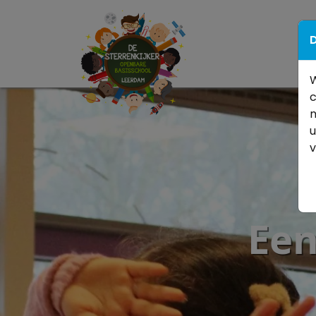
D
W
c
m
u
Een