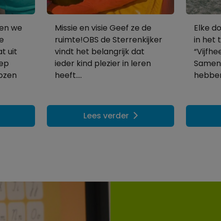
en we
Missie en visie Geef ze de
Elke d
e
ruimte!OBS de Sterrenkijker
in het
t uit
vindt het belangrijk dat
“Vijfhe
oep
ieder kind plezier in leren
Samen
kozen
heeft....
hebben
Lees verder