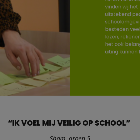
vinden wij het
uitstekend ped
schoolomgevin
besteden veel
lezen, rekene
het ook belang
uiting kunnen
“IK VOEL MIJ VEILIG OP SCHOOL”
Sham, groep 5