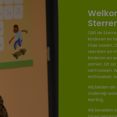
Welkom
Sterre
OBS de Sterre
kinderen en h
thuis voelen. 
Leerdam en mi
kinderen en ex
samen. Dit op
vertrouwen. W
enthousiast, 
Wij bieden als
onderwijs waar
leerling.
Wij bereiden 
rol en verantw