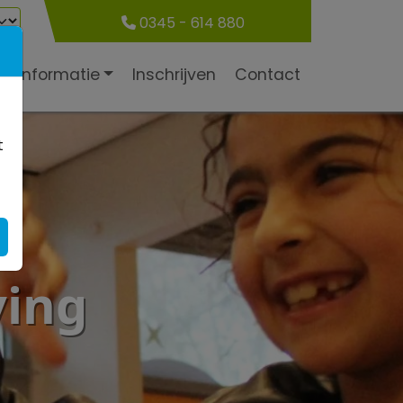
0345
- 614 880
he informatie
Inschrijven
Contact
t
ving