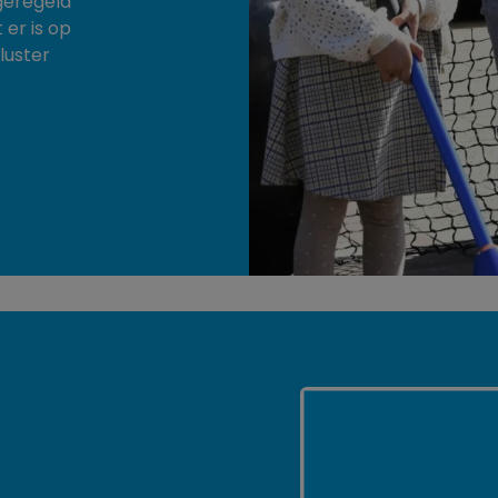
geregeld
 er is op
luster